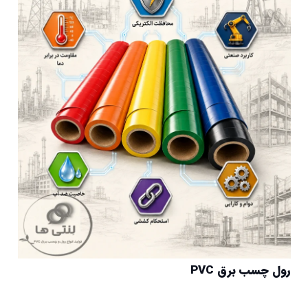
رول چسب برق PVC